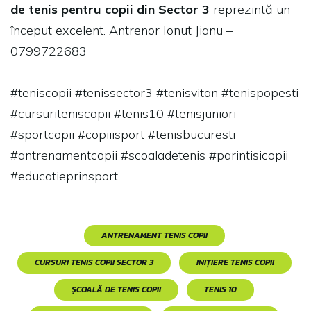
de tenis pentru copii din Sector 3
reprezintă un
început excelent. Antrenor Ionut Jianu –
0799722683
#teniscopii #tenissector3 #tenisvitan #tenispopesti
#cursuriteniscopii #tenis10 #tenisjuniori
#sportcopii #copiiisport #tenisbucuresti
#antrenamentcopii #scoaladetenis #parintisicopii
#educatieprinsport
ANTRENAMENT TENIS COPII
CURSURI TENIS COPII SECTOR 3
INIȚIERE TENIS COPII
ȘCOALĂ DE TENIS COPII
TENIS 10