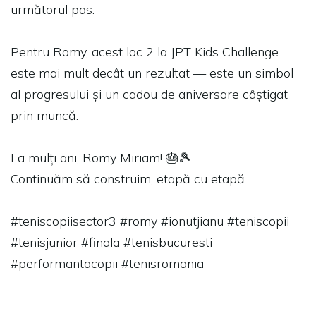
următorul pas.
Pentru Romy, acest loc 2 la JPT Kids Challenge
este mai mult decât un rezultat — este un simbol
al progresului și un cadou de aniversare câștigat
prin muncă.
La mulți ani, Romy Miriam! 🎂🎾
Continuăm să construim, etapă cu etapă.
#teniscopiisector3 #romy #ionutjianu #teniscopii
#tenisjunior #finala #tenisbucuresti
#performantacopii #tenisromania