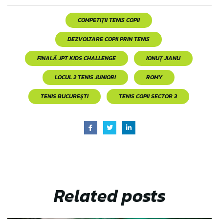
COMPETIȚII TENIS COPII
DEZVOLTARE COPII PRIN TENIS
FINALĂ JPT KIDS CHALLENGE
IONUȚ JIANU
LOCUL 2 TENIS JUNIORI
ROMY
TENIS BUCUREȘTI
TENIS COPII SECTOR 3
Related
posts